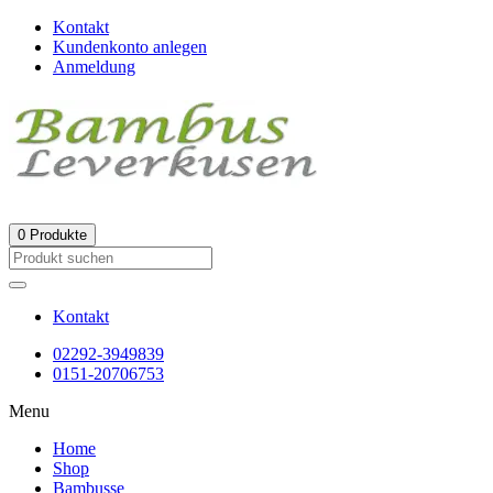
Kontakt
Kundenkonto anlegen
Anmeldung
0
Produkte
Kontakt
02292-3949839
0151-20706753
Menu
Home
Shop
Bambusse