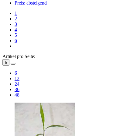
Preis: absteigend
1
2
3
4
5
6
Artikel pro Seite:
6
6
12
24
36
48