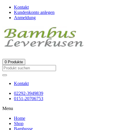
Kontakt
Kundenkonto anlegen
Anmeldung
0
Produkte
Kontakt
02292-3949839
0151-20706753
Menu
Home
Shop
Bambusse