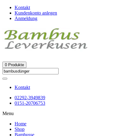
Kontakt
Kundenkonto anlegen
Anmeldung
0
Produkte
Kontakt
02292-3949839
0151-20706753
Menu
Home
Shop
Bambusse