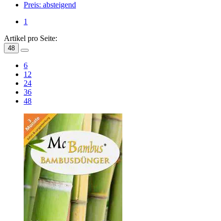
Preis: absteigend
1
Artikel pro Seite:
48
6
12
24
36
48