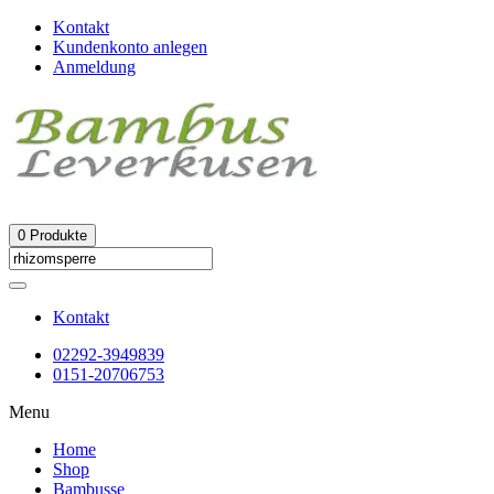
Kontakt
Kundenkonto anlegen
Anmeldung
0
Produkte
Kontakt
02292-3949839
0151-20706753
Menu
Home
Shop
Bambusse