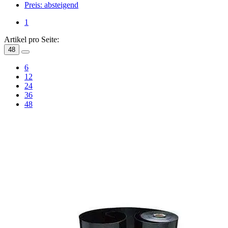
Preis: absteigend
1
Artikel pro Seite:
48
6
12
24
36
48